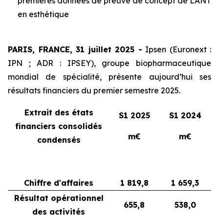
premières données de preuve de concept de LANT
en esthétique
PARIS, FRANCE, 31 juillet 2025 -
Ipsen (Euronext :
IPN ; ADR : IPSEY), groupe biopharmaceutique
mondial de spécialité, présente aujourd’hui ses
résultats financiers du premier semestre 2025.
Extrait des états
S1 2025
S1 2024
financiers consolidés
m€
m€
condensés
Chiffre d'affaires
1 819,8
1 659,3
Résultat opérationnel
655,8
538,0
des activités